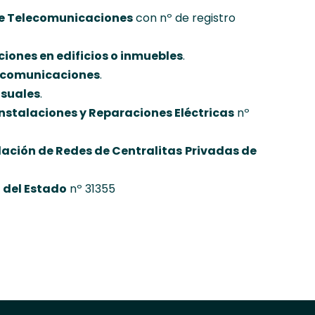
de Telecomunicaciones
con nº de registro
iones en edificios o inmuebles
.
lecomunicaciones
.
isuales
.
Instalaciones y Reparaciones Eléctricas
nº
lación de Redes de Centralitas
Privadas de
 del Estado
nº 31355